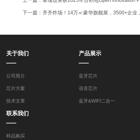
上一篇：
泰瑞达荣获2025年台积电Open Innovatio
下一篇：
齐齐炸场！14万㎡豪华旗舰展，3500+企业，
关于我们
产品展示
公司简介
蓝牙芯片
芯片方案
语音芯片
技术文章
蓝牙&WIFI二合一
联系我们
样品购买