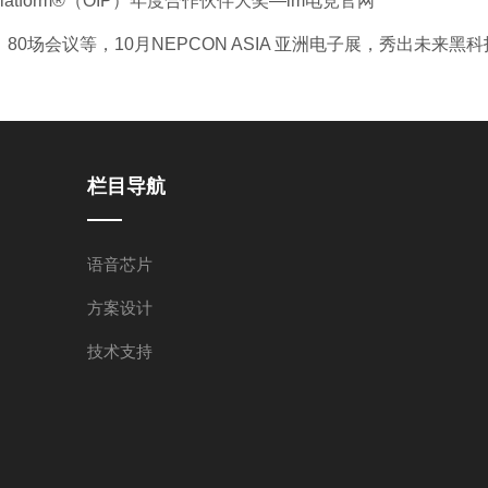
n Platform®（OIP）年度合作伙伴大奖—im电竞官网
80场会议等，10月NEPCON ASIA 亚洲电子展，秀出未来黑
栏目导航
语音芯片
方案设计
技术支持