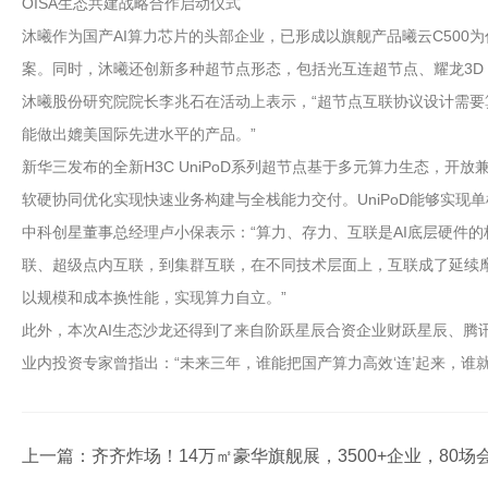
OISA生态共建战略合作启动仪式
沐曦作为国产AI算力芯片的头部企业，已形成以旗舰产品曦云C50
案。同时，沐曦还创新多种超节点形态，包括光互连超节点、耀龙3D M
沐曦股份研究院院长李兆石在活动上表示，“超节点互联协议设计需
能做出媲美国际先进水平的产品。”
新华三发布的全新H3C UniPoD系列超节点基于多元算力生态，开放
软硬协同优化实现快速业务构建与全栈能力交付。UniPoD能够实现
中科创星董事总经理卢小保表示：“算力、存力、互联是AI底层硬件的核
联、超级点内互联，到集群互联，在不同技术层面上，互联成了延续
以规模和成本换性能，实现算力自立。”
此外，本次AI生态沙龙还得到了来自阶跃星辰合资企业财跃星辰、腾
业内投资专家曾指出：“未来三年，谁能把国产算力高效‘连’起来，谁
上一篇：
齐齐炸场！14万㎡豪华旗舰展，3500+企业，80场会