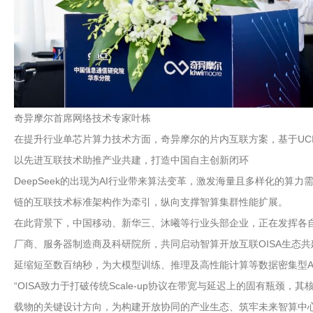
奇异摩尔首席网络技术专家叶栋
在提升行业单芯片算力技术方面，奇异摩尔的片内互联方案，基于UCIe的D2D
以先进互联技术助推产业共建，打造中国自主创新闭环
DeepSeek的出现为AI行业带来算法变革，激发海量且多样化的
链的互联技术标准架构作为牵引，纵向支撑智算集群性能扩展。
在此背景下，中国移动、新华三、沐曦等行业头部企业，正在发挥各
厂商、服务器制造商及科研院所，共同启动智算开放互联OISA生态共建战略合
延缩短至数百纳秒，为大模型训练、推理及高性能计算等数据密集型A
“OISA致力于打破传统Scale-up协议在带宽与延迟上的固有瓶颈，
载物的关键设计方向，为构建开放协同的产业生态、筑牢未来智算中心