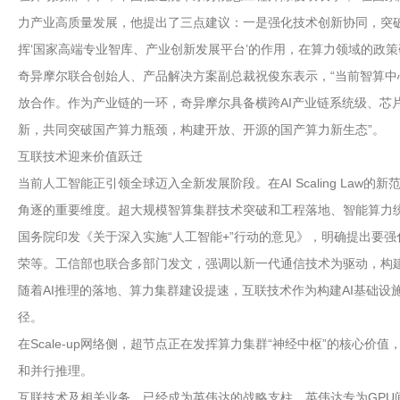
力产业高质量发展，他提出了三点建议：一是强化技术创新协同，突
挥‘国家高端专业智库、产业创新发展平台’的作用，在算力领域的政
奇异摩尔联合创始人、产品解决方案副总裁祝俊东表示，“当前智算
放合作。作为产业链的一环，奇异摩尔具备横跨AI产业链系统级、芯
新，共同突破国产算力瓶颈，构建开放、开源的国产算力新生态”。
互联技术迎来价值跃迁
当前人工智能正引领全球迈入全新发展阶段。在AI Scaling L
角逐的重要维度。超大规模智算集群技术突破和工程落地、智能算力
国务院印发《关于深入实施“人工智能+”行动的意见》，明确提出要
荣等。工信部也联合多部门发文，强调以新一代通信技术为驱动，构
随着AI推理的落地、算力集群建设提速，互联技术作为构建AI基础
径。
在Scale-up网络侧，超节点正在发挥算力集群“神经中枢”的核
和并行推理。
互联技术及相关业务，已经成为英伟达的战略支柱。英伟达专为GPU间通信，设计