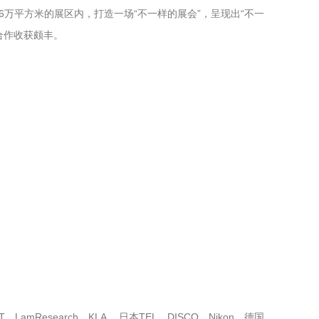
在6万平方米的展区内，打造一场“不一样的展会”，呈现出“不一
合作收获颇丰。
esearch、KLA ，日本TEL、DISCO、Nikon，德国