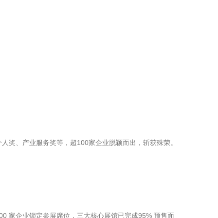
出个人奖、产业服务奖等，超100家企业脱颖而出，斩获殊荣。
00 家企业锁定参展席位，三大核心展馆已完成95% 预售面