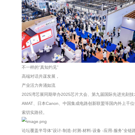
不一样的“真知灼见”
高端对话共谋发展，
产业活力奔涌如流
2025湾芯展同期举办2025芯片大会、第九届国际先进光
AMAT、日本Canon、中国集成电路创新联盟等国内外上
索切实路径。
论坛覆盖半导体“设计-制造-封测-材料-设备 -应用-服务