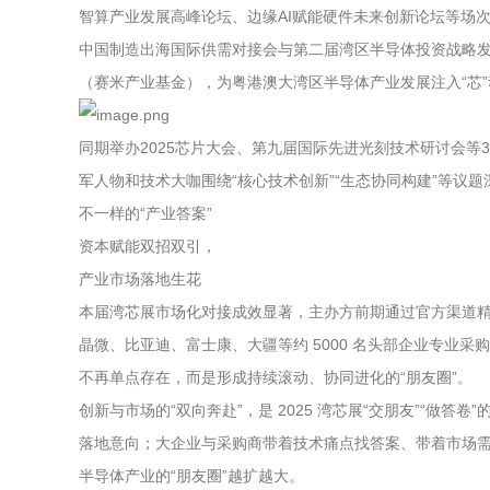
智算产业发展高峰论坛、边缘AI赋能硬件未来创新论坛等场次，
中国制造出海国际供需对接会与第二届湾区半导体投资战略发
（赛米产业基金），为粤港澳大湾区半导体产业发展注入“芯”
同期举办2025芯片大会、第九届国际先进光刻技术研讨会
军人物和技术大咖围绕“核心技术创新”“生态协同构建”等
不一样的“产业答案”
资本赋能双招双引，
产业市场落地生花
本届湾芯展市场化对接成效显著，主办方前期通过官方渠道精
晶微、比亚迪、富士康、大疆等约 5000 名头部企业专业采
不再单点存在，而是形成持续滚动、协同进化的“朋友圈”。
创新与市场的“双向奔赴”，是 2025 湾芯展“交朋友”“
落地意向；大企业与采购商带着技术痛点找答案、带着市场需求
半导体产业的“朋友圈”越扩越大。