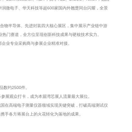
子、华润微电子、华天科技等超600家国内外翘楚同台闪耀，全景
化合物半导体、先进封装四大核心展区，集中展示产业链中游
下产业热门赛道，全方位呈现创新科技成果与硬核技术实力。
部企业专业采购商与参展企业精准对接。
数约2500件。
多参展观众打卡，成为本届湾芯展人流量最大展位。
着我国在高端电子测量仪器领域实现关键突破，打破高端测试仪
续携手各方将展台上的火花转化为落地的成果。