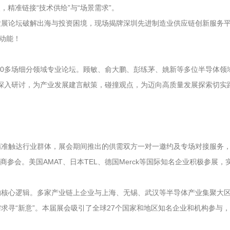
精准链接“技术供给”与“场景需求”。
展论坛破解出海与投资困境，现场揭牌深圳先进制造业供应链创新服务平
动能！
等30多场细分领域专业论坛。顾敏、俞大鹏、彭练茅、姚新等多位半导体
议题深入研讨，为产业发展建言献策，碰撞观点，为迈向高质量发展探索切实
准触达行业群体，展会期间推出的供需双方一对一邀约及专场对接服务，
购商参会。美国AMAT、日本TEL、德国Merck等国际知名企业积极参
做答卷”的核心逻辑。多家产业链上企业与上海、无锡、武汉等半导体产业集
寻“新意”。本届展会吸引了全球27个国家和地区知名企业和机构参与，国