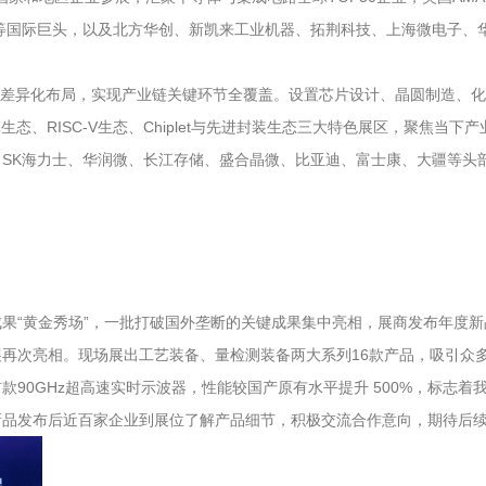
SEMILAB等国际巨头，以及北方华创、新凯来工业机器、拓荆科技、上海微电
道”的差异化布局，实现产业链关键环节全覆盖。设置芯片设计、晶圆制造、
态、RISC-V生态、Chiplet与先进封装生态三大特色展区，聚焦当
SK海力士、华润微、长江存储、盛合晶微、比亚迪、富士康、大疆等头
成果“黄金秀场”，一批打破国外垄断的关键成果集中亮相，展商发布年度新品
再次亮相。现场展出工艺装备、量检测装备两大系列16款产品，吸引众
90GHz超高速实时示波器，性能较国产原有水平提升 500%，标志
新品发布后近百家企业到展位了解产品细节，积极交流合作意向，期待后