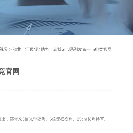
T视界
> 骁龙、汇顶“芯”助力，真我GT8系列发布—im电竞官网
电竞官网
认直出，还带来3倍光学变焦、6倍无损变焦、25cm长焦特写。