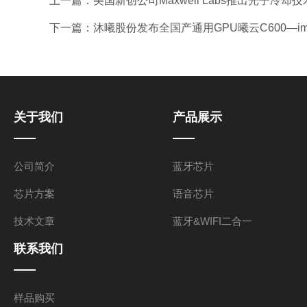
上一篇：
美国新创公司Maxwell Labs推出光子冷却
下一篇：
沐曦股份发布全国产通用GPU曦云C600—i
关于我们
产品展示
公司简介
蓝牙芯片
芯片方案
语音芯片
技术文章
蓝牙&WIFI二合一
联系我们
样品购买