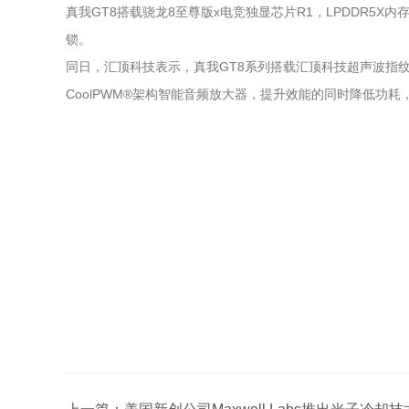
真我GT8搭载骁龙8至尊版x电竞独显芯片R1，LPDDR5X内存 + U
锁。
同日，汇顶科技表示，真我GT8系列搭载汇顶科技超声波指
CoolPWM®架构智能音频放大器，提升效能的同时降低功