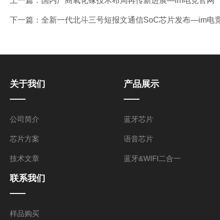
上一篇：
国内厂商氧化镓技术布局再传新进展—im电竞官网
下一篇：
全新一代北斗三号短报文通信SoC芯片发布—im电
关于我们
产品展示
公司简介
蓝牙芯片
芯片方案
语音芯片
技术文章
蓝牙&WIFI二合一
联系我们
样品购买