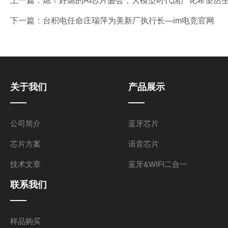
上一篇：
燃！好燃的AI芯片盛会，大模型时代国产化希望丛生
下一篇：
台积电任命庄瑞萍为美新厂执行长—im电竞官网
关于我们
产品展示
公司简介
蓝牙芯片
芯片方案
语音芯片
技术文章
蓝牙&WIFI二合一
联系我们
样品购买