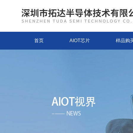
首页
AIOT芯片
样品购