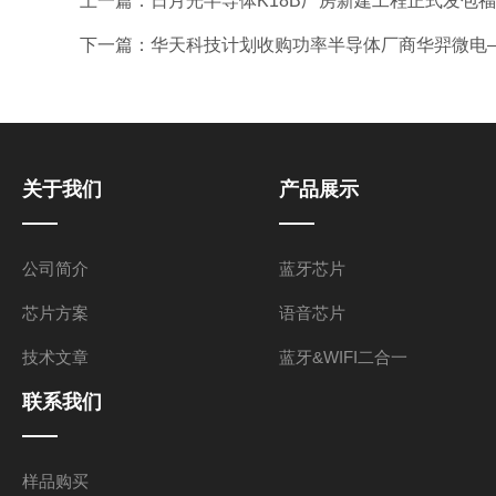
上一篇：
日月光半导体K18B厂房新建工程正式发包福
下一篇：
华天科技计划收购功率半导体厂商华羿微电—
关于我们
产品展示
公司简介
蓝牙芯片
芯片方案
语音芯片
技术文章
蓝牙&WIFI二合一
联系我们
样品购买