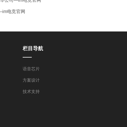
华公司—im电竞官网
im电竞官网
栏目导航
语音芯片
方案设计
技术支持