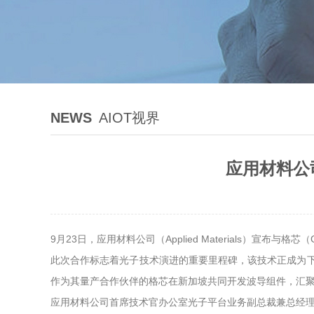
NEWS
AIOT视界
应用材料公
9月23日，应用材料公司（Applied Materials）宣
此次合作标志着光子技术演进的重要里程碑，该技术正成为
作为其量产合作伙伴的格芯在新加坡共同开发波导组件，汇
应用材料公司首席技术官办公室光子平台业务副总裁兼总经理Pa