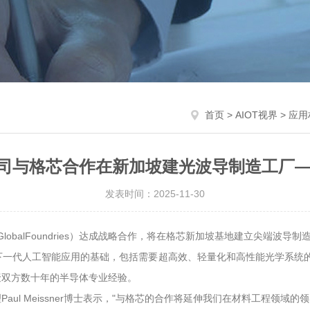
首页
>
AIOT视界
> 应
司与格芯合作在新加坡建光波导制造工厂—
发表时间：2025-11-30
布与格芯（GlobalFoundries）达成战略合作，将在格芯新加坡基地建立尖
下一代人工智能应用的基础，包括需要超高效、轻量化和高性能光学系统的
聚双方数十年的半导体专业经验。
ul Meissner博士表示，"与格芯的合作将延伸我们在材料工程领域的