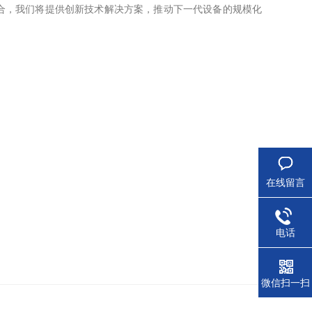
相结合，我们将提供创新技术解决方案，推动下一代设备的规模化
在线留言
电话
微信扫一扫