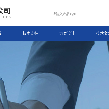
买
技术支持
方案设计
技术文