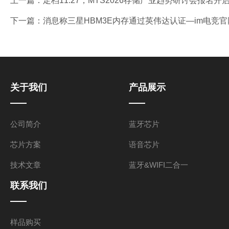
上一篇：
定档11.27，MTS2026存储产业趋势研讨会报名开
下一篇：
消息称三星HBM3E内存通过英伟达认证—im电竞官
关于我们
产品展示
公司简介
蓝牙芯片
芯片方案
语音芯片
技术文章
蓝牙&WIFI二合一
联系我们
样品购买