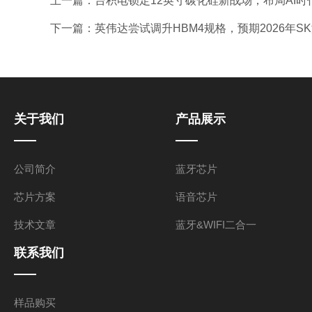
上一篇：
台积电锁定12英寸碳化硅新战场，布局AI时
下一篇：
英伟达尝试调升HBM4规格，预期2026年SK海
关于我们
产品展示
公司简介
蓝牙芯片
芯片方案
语音芯片
技术文章
蓝牙&WIFI二合一
联系我们
样品购买