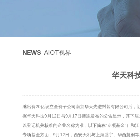
NEWS
AIOT视界
华天科
继出资20亿设立全资子公司南京华天先进封装有限公司后，
据华天科技9月12日与9月17日接连发布的公告显示，其
以登记机关核准的企业名称为准，以下简称“专项基金”）和
专项基金方面，9月12日，西安天利与上海盛宇、华西慧创