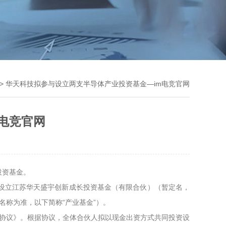
> 华天科技拟参与设立两支半导体产业投资基金—im电竞官网
电竞官网
投资基金。
与设立江苏华天盛宇创新成长投资基金（有限合伙）（暂定名，
名称为准，以下简称“产业基金”）。
伙协议》。根据协议，全体合伙人拟以现金出资方式共同投资设