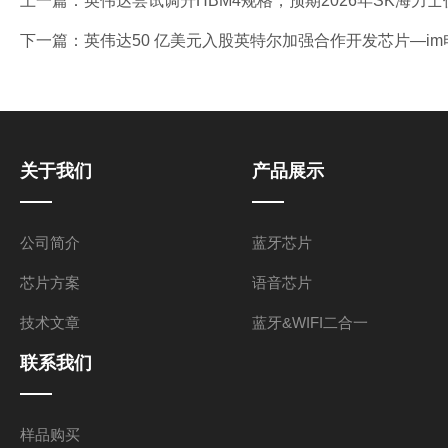
上一篇：
英伟达尝试调升HBM4规格，预期2026年SK海力士仍是
下一篇：
英伟达50 亿美元入股英特尔加强合作开发芯片—i
关于我们
产品展示
公司简介
蓝牙芯片
芯片方案
语音芯片
技术文章
蓝牙&WIFI二合一
联系我们
样品购买