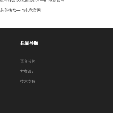
卫星与蜂窝双模通信芯片—im电竞官网
昊芯英接盘—im电竞官网
栏目导航
语音芯片
方案设计
技术支持