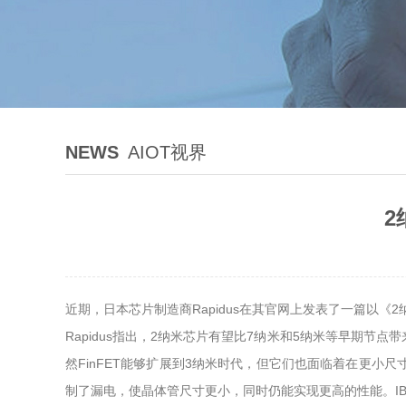
NEWS
AIOT视界
2
近期，日本芯片制造商Rapidus在其官网上发表了一篇以《2
Rapidus指出，2纳米芯片有望比7纳米和5纳米等早期节点
然FinFET能够扩展到3纳米时代，但它们也面临着在更
制了漏电，使晶体管尺寸更小，同时仍能实现更高的性能。IB