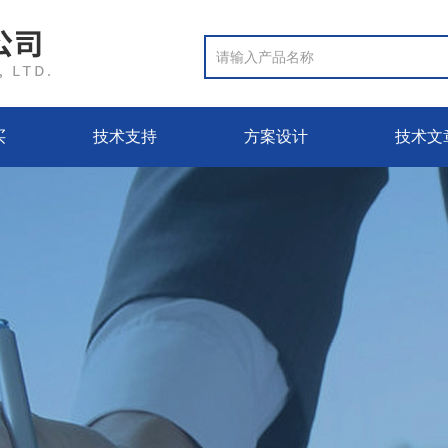
买
技术支持
方案设计
技术文