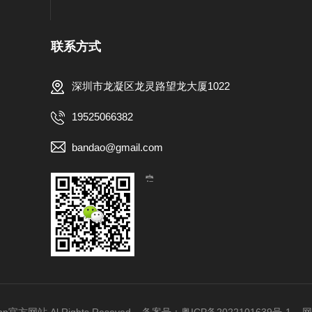
联系方式
深圳市龙凝区龙灵路望龙大厦1022
19525066382
bandao@gmail.com
【扫一扫，关注我们】