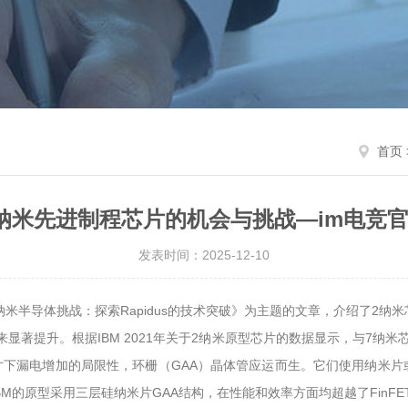
首页
纳米先进制程芯片的机会与挑战—im电竞
发表时间：2025-12-10
纳米半导体挑战：探索Rapidus的技术突破》为主题的文章，介绍了2纳米芯
带来显著提升。根据IBM 2021年关于2纳米原型芯片的数据显示，与7纳
小尺寸下漏电增加的局限性，环栅（GAA）晶体管应运而生。它们使用纳米
M的原型采用三层硅纳米片GAA结构，在性能和效率方面均超越了FinFE