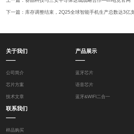
上一篇：
赛晶科技与三安半导体达成战略合作—im电竞官网
下一篇：
库存调整结束，2Q25全球智能手机生产总数达3亿支，季
关于我们
产品展示
公司简介
蓝牙芯片
芯片方案
语音芯片
技术文章
蓝牙&WIFI二合一
联系我们
样品购买