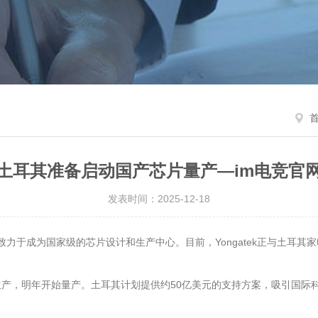
土耳其准备启动国产芯片量产—im电竞官
发表时间：2025-12-18
开始致力于成为国家级的芯片设计和生产中心。目前，Yongatek正与土耳
产，明年开始量产。土耳其计划提供约50亿美元的支持方案，吸引国际