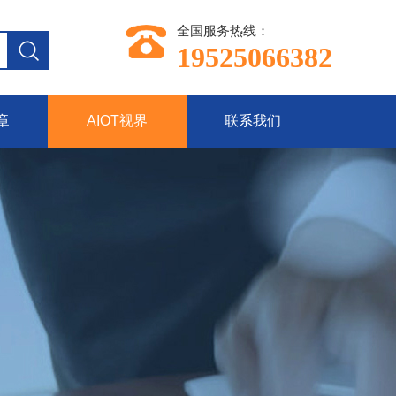
全国服务热线：
19525066382
章
AIOT视界
联系我们