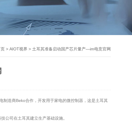
首页
>
AIOT视界
> 土耳其准备启动国产芯片量产—im电竞官网
网
其家电制造商Beko合作，开发用于家电的微控制器，这是土耳其
科技公司在土耳其建立生产基础设施。