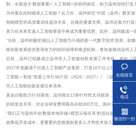
制，全面放大‘数据要素×’‘人工智能+’的协同效应，助力温州加快
为何要在此时瞄准人工智能？近几年，温州依托“中国（温州）数安港”
智能模型的高质量训练提供丰富、合规的要素支撑。温州还着力打造全国
算力在未来竞速人工智能赛道中将成为重要优势。此外，温州建成一批
“当前，温州积极把握以人工智能为引领的新一代数字技术浪潮，前
能创新发展提供更强有力的组织保障和推进机制，将加速推动温州人工智
目前，温州已组建成立温州市人工智能创新发展工作专班，发布《温
2027年底建成千亿级人工智能产业集群，打造10个以上行业垂类大
在线留言
工智能＋制造”发展三年行动计划（2025－2027）》《温州市推进医
市人工智能创新发展任务清单。
真金白银助力行动落地，温州推出12条针对性支持政策，以算力券、
电话
的研发攻关等，对企业研发费用最高补助300万元。面向全球引进人工
“我们正与温州共创‘数据本地存储+模型云端共享’的混合架构模式
微信扫一扫
效降低开发成本，更重要的是能激励更多人才和技术加入，共同开发出中