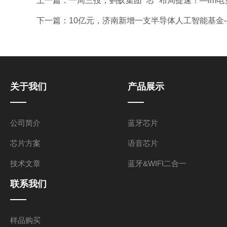
上一篇：
一周三投，蚂蚁集团 “芯” 布局提速！—im
下一篇：
10亿元，济南新增一支半导体人工智能基金
关于我们
产品展示
公司简介
蓝牙芯片
芯片方案
语音芯片
技术文章
蓝牙&WIFI二合一
联系我们
样品购买