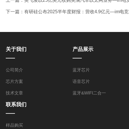
上一篇：
英飞凌以25亿美元收购美满汽车以太网业务—im电
下一篇：
有研硅公布2025半年度财报：营收4.9亿元—im电
关于我们
产品展示
公司简介
蓝牙芯片
芯片方案
语音芯片
技术文章
蓝牙&WIFI二合一
联系我们
样品购买