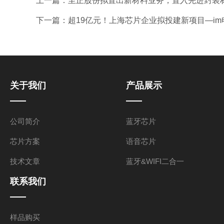
上一篇：
至正股份拟置出新材料业务，置入先进封装材
下一篇：
超19亿元！上海芯片企业拟投建新项目—im
关于我们
产品展示
公司简介
蓝牙芯片
芯片方案
语音芯片
技术文章
蓝牙&WIFI二合一
联系我们
样品购买