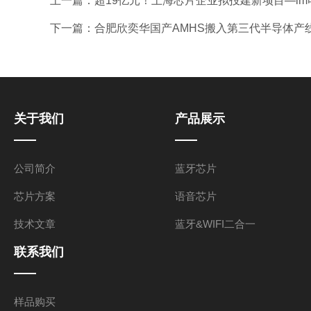
上一篇：
超19亿元！上海芯片企业拟投建新项目—im
下一篇：
合肥欣奕华国产AMHS搬入第三代半导体产线
关于我们
产品展示
公司简介
蓝牙芯片
芯片方案
语音芯片
技术文章
蓝牙&WIFI二合一
联系我们
样品购买