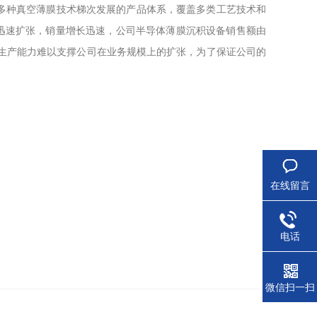
等多种真空薄膜技术梯次发展的产品体系，覆盖多类工艺技术和
迅速扩张，销量增长迅速，公司半导体薄膜沉积设备销售额由
元，现有的生产能力难以支撑公司在业务规模上的扩张，为了保证公司的
在线留言
电话
微信扫一扫