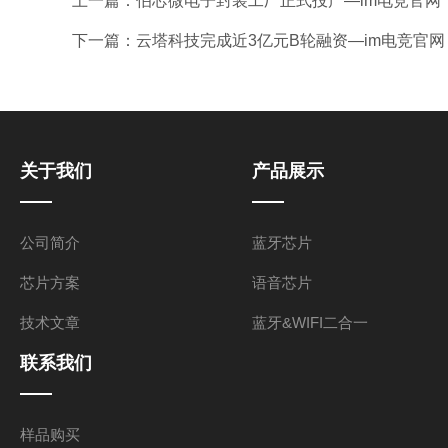
上一篇：
伯芯微电子封装工厂正式投产—im电竞官网
下一篇：
云塔科技完成近3亿元B轮融资—im电竞官网
关于我们
产品展示
公司简介
蓝牙芯片
芯片方案
语音芯片
技术文章
蓝牙&WIFI二合一
联系我们
样品购买