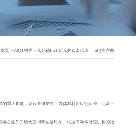
首页
>
AIOT视界
> 富乐德65.5亿元并购富乐华—im电竞官网
领域的重大扩展，从设备维护向半导体材料供应链延伸。此举不
但其核心业务的增长空间却面临瓶颈。根据半导体研究机构的报