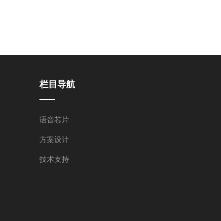
栏目导航
语音芯片
方案设计
技术支持