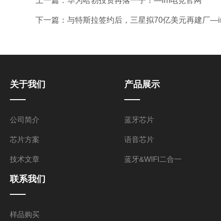
上一篇：
华为哈勃投资再落一子！—im电竞官网
下一篇：
与特斯拉签约后，三星拟70亿美元再建厂—
关于我们
产品展示
公司简介
蓝牙芯片
芯片方案
语音芯片
技术文章
蓝牙&WIFI二合一
联系我们
样品购买