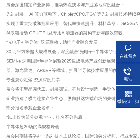
展会深度锚定产业脉搏，推动热点技术与产业落地深度融合：
先进封装： AI 算力驱动下，Chiplet/CPO/TGV 等先进封
实现了重大突破和批量应用，替代率快速提升；材料革命： SiC/G
AI浪潮推动 GPU/TPU及专用AI加速器的架构革新与能效突破。
“光电子+ 半导体” 双展联动，助推产业融合发展
30 万平方米超大规模展会，深度融合“光电子+半导体”产业！从集
在线留言
SEMI-e 深圳国际半导体展暨2025集成电路产业创新展聚焦前
器、激光雷达、AR&VR等领域，扩展半导体技术应用的多元场景。
电话
专业观众汇聚 资源深度共享
展会将汇聚晶圆代工、封装测试、芯片设计制造、半导体核心设备等领
企业搭建了横向连接产业生态、纵向触达终端市场的关键平台。
微信扫一扫
部分报名参观企业名单：
*以上仅为部分参观企业，排名不分先后
半导体超20场的高规格峰会
展会同期还将举办一系列技术主题论坛，国际顶尖分析师、行业专家