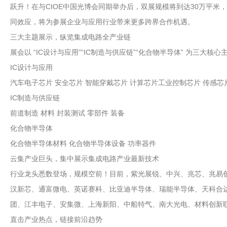
跃升！在与CIOE中国光博会同期举办后，双展规模将到达30万平米
同效应，将为参展企业与应用行业带来更多跨界合作机遇。
三大主题展示，纵览集成电路全产业链
展会以 “IC设计与应用”“IC制造与供应链”“化合物半导体” 为三
IC设计与应用
汽车电子芯片 安全芯片 智能穿戴芯片 计算芯片工业控制芯片 传感芯片 通
IC制造与供应链
前道制造 材料 封装测试 零部件 装备
化合物半导体
化合物半导体材料 化合物半导体设备 功率器件
云集产业巨头，集中展示集成电路产业最新技术
行业龙头悉数登场，规模空前！目前，紫光展锐、中兴、兆芯、兆易
汉新芯、通富微电、英诺赛科、比亚迪半导体、瑞能半导体、天科合
团、江丰电子、安集微、上海新阳、中船特气、南大光电、材料创新
直击产业热点，链接前沿趋势