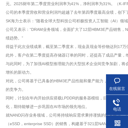
元。2025财年第二季度营业利润率为41%，净利润率为31%。（K-IF
公司的本季度营收和营业利润均超越了去年第四季度最高业绩，创下
SK海力士表示：“随着全球大型科技公司积极投资人工智能（AI）领域
公司又表示：“DRAM业务领域，全面扩大了12层HBM3E产品销
绩趋势。”
得益于此次业绩成果，截至第二季度末，现金及现金等价物达到17万亿
此外，客户在第二季度提高存储器订单的同时，还提高了成品产量，
与此同时，为了加强AI模型推理能力的大型技术企业间竞争加剧，将会促
增长的新动力。
对此，公司将基于已具备的HBM3E产品性能和量产能力，将HBM
在线留言
的竞争力。
同时，计划在年内开始供应搭载LPDDR的服务器模组，目前以16Gb（
化，期待能够进一步巩固在AI市场的领先地位。
电话
就NAND闪存业务领域，公司将持续响应需求秉持谨慎的投资基调，
（eSSD，enterprise SSD）的销售，构建基于321层NAND闪