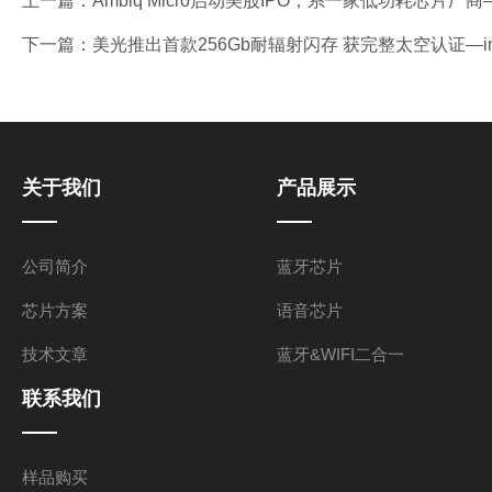
上一篇：
Ambiq Micro启动美股IPO，系一家低功耗芯片厂
下一篇：
美光推出首款256Gb耐辐射闪存 获完整太空认证—
关于我们
产品展示
公司简介
蓝牙芯片
芯片方案
语音芯片
技术文章
蓝牙&WIFI二合一
联系我们
样品购买