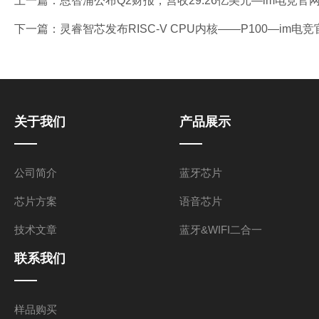
上一篇：
恩智浦公布Q2财报，营收29.26亿美元—im电竞官
下一篇：
灵睿智芯发布RISC-V CPU内核——P100—im电竞
关于我们
产品展示
公司简介
蓝牙芯片
芯片方案
语音芯片
技术文章
蓝牙&WIFI二合一
联系我们
样品购买