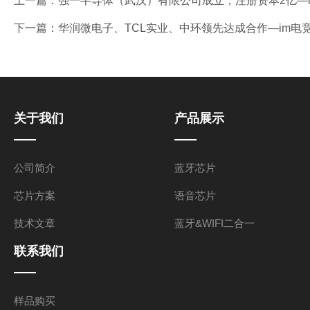
上一篇：
强一半导体（武汉）有限公司成立，注册资本2亿—
下一篇：
华润微电子、TCL实业、中环领先达成合作—im电
关于我们
产品展示
公司简介
蓝牙芯片
芯片方案
语音芯片
技术文章
蓝牙&WIFI二合一
联系我们
样品购买