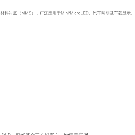
料衬底（MMS），广泛应用于Mini/MicroLED、汽车照明及车载