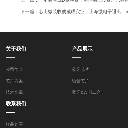
上一篇：
华引芯完成D轮融资，新增瑞江投资、光谷科
下一篇：
芯上微装收购威耀实业，上海微电子退出—i
关于我们
产品展示
公司简介
蓝牙芯片
芯片方案
语音芯片
技术文章
蓝牙&WIFI二合一
联系我们
样品购买