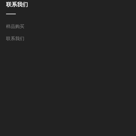
联系我们
样品购买
联系我们