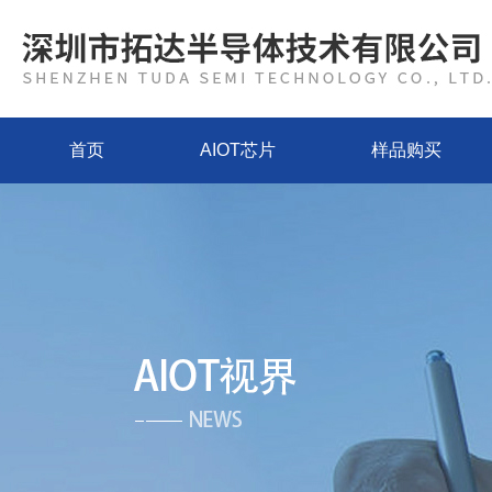
首页
AIOT芯片
样品购买