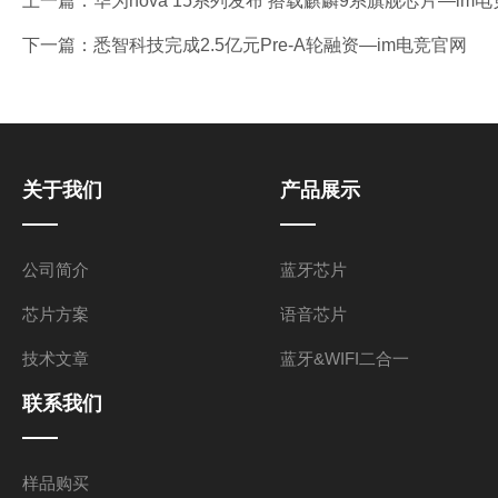
上一篇：
华为nova 15系列发布 搭载麒麟9系旗舰芯片—im
下一篇：
悉智科技完成2.5亿元Pre-A轮融资—im电竞官网
关于我们
产品展示
公司简介
蓝牙芯片
芯片方案
语音芯片
技术文章
蓝牙&WIFI二合一
联系我们
样品购买