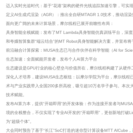
迈入实时光追时代：基于“花港”架构的硬件光线追踪加速引擎，可实现对Dire
定义AI生成式渲染（AGR）：推出全自研MTAGR 1.0技术，推动
面向更广阔的未来计算场景，摩尔线程已展开前瞻性布局：
具身智能全栈赋能：发布了MT Lambda具身智能仿真训练平台，深度
和夸娥智算集群“端云结合”的MT Robot具身智能解决方案，并宣布将
前沿融合计算探索：MUSA生态已与合作伙伴在科学智能（AI for S
生态加速：全面赋能开发者，发布个人AI算力平台
生态建设是GPU行业的核心壁垒与价值所在，摩尔线程构建了从硬件
深化人才培养，建设MUSA生态枢纽：以摩尔学院为平台，摩尔线程已
术与产业实践带入全国200多所高校，吸引超10万名学子参与。本次
技术赋能。
发布AI算力本，提供“开箱即用”的开发体验：作为连接开发者与MUSA生
境的全栈整合，不仅实现了专业AI开发的“开箱即用”，更创新地打破Lin
为“超级个体”。
大会同时预告了基于“长江”SoC打造的迷你型计算设备MTT AICub