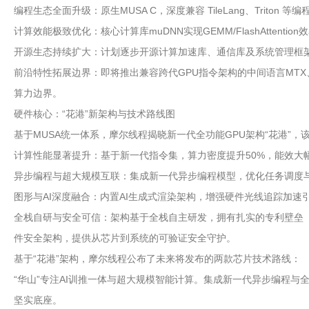
编程生态全面升级：原生MUSA C，深度兼容 TileLang、Trito
计算效能极致优化：核心计算库muDNN实现GEMM/FlashAtte
开源生态持续扩大：计划逐步开源计算加速库、通信库及系统管理框
前沿特性拓展边界：即将推出兼容跨代GPU指令架构的中间语言MTX、面
算力边界。
硬件核心：“花港”新架构与技术路线图
基于MUSA统一体系，摩尔线程揭晓新一代全功能GPU架构“花港
计算性能显著提升：基于新一代指令集，算力密度提升50%，能效大幅优
异步编程与超大规模互联：集成新一代异步编程模型，优化任务调度与
图形与AI深度融合：内置AI生成式渲染架构，增强硬件光线追踪加速引擎，完
全栈自研与安全可信：架构基于全栈自主研发，拥有扎实的专利壁垒（截
件安全架构，提供从芯片到系统的可验证安全守护。
基于“花港”架构，摩尔线程公布了未来将发布的两款芯片技术路线：
“华山”专注AI训推一体与超大规模智能计算。集成新一代异步编程与全
坚实底座。