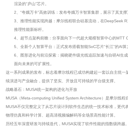
渲染的“庐山”芯片。
2、“夸娥万卡”高效训练：发布夸娥万卡智算集群，展示了其支
3、推理性能实现跨越：摩尔线程联合硅基流动，在DeepSeek R1 671B
推理性能新标杆。
4、超节点架构前瞻：分享面向下一代超大规模智算中心的MTT 
5、全新个人智算平台：正式发布搭载智能SoC芯片“长江”的AI算力
6、图形进化与前沿探索：揭晓硬件级光线追踪加速与自研AI生成式
面向未来的可扩展性。
这一系列成果的发布，标志着摩尔线程已成功构建起一套以自主统一架
续演进与产业融合，提供了坚实、开放且可持续的平台级支撑。
战略基石：MUSA统一架构的进化与开放
MUSA（Meta-computing Unified System Arch
MUSA不仅完整定义了从芯片设计到软件生态的统一技术标准，更代
物理仿真和科学计算、超高清视频编解码等全场景高性能计算。
历经五年深度研发与持续迭代，MUSA实现了软件性能的指数级跨越。