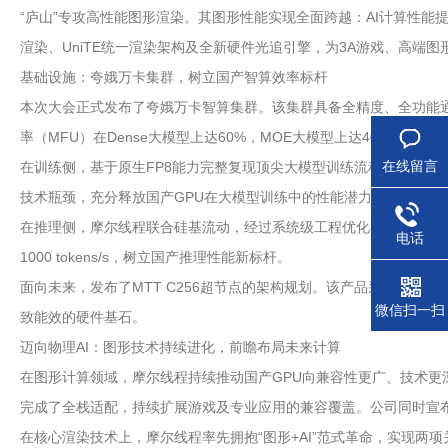
“庐山”专攻高性能图形渲染。其图形性能实现全面跨越：AI计算性能
渲染、UniTE统一渲染架构及全新硬件光追引擎，为3A游戏、高端
基础设施：夸娥万卡集群，树立国产智算效率标杆
本次大会正式发布了夸娥万卡智算集群。该集群具备全精度、全功能通用
率（MFU）在Dense大模型上达60%，MOE大模型上达40%，
在线留言
在训练侧，基于原生FP8能力完整复现顶尖大模型训练流程，并在多项关键
技术瓶颈，充分释放国产GPU在大模型训练中的性能潜力。
在推理侧，摩尔线程联合硅基流动，经过系统级工程优化与FP8精度加速，在Deep
电话
1000 tokens/s，树立国产推理性能新标杆。
面向未来，发布了MTT C256超节点的架构规划。该产品采用计
微信扫一扫
致能效的硬件基石。
迈向物理AI：图形技术持续进化，前瞻布局未来计算
在图形计算领域，摩尔线程持续推动国产GPU向兼容性更广、技术更深的方向发展
完成了全栈适配，持续扩展游戏及专业应用的兼容覆盖。公司同时宣布，即将完
在核心渲染技术上，摩尔线程率先拥抱“图形+AI”范式革命，实现两