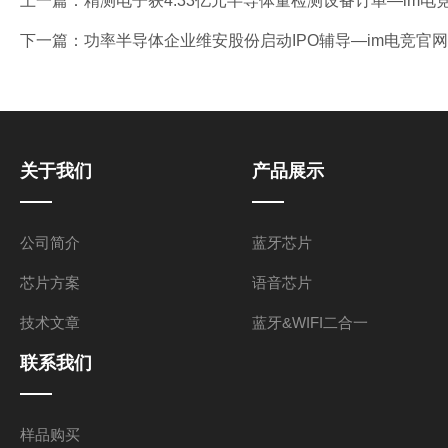
上一篇：
精测电子获4.33亿元半导体量检测设备订单—im电
下一篇：
功率半导体企业维安股份启动IPO辅导—im电竞官网
关于我们
产品展示
公司简介
蓝牙芯片
芯片方案
语音芯片
技术文章
蓝牙&WIFI二合一
联系我们
样品购买