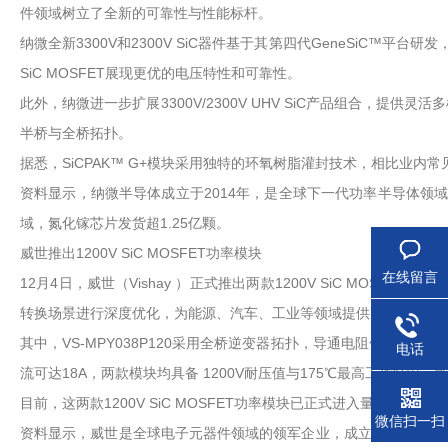
件领域树立了全新的可靠性与性能标杆。
纳微全新3300V和2300V SiC器件基于其第四代GeneSiC™
SiC MOSFET展现更优的电压特性和可靠性。
此外，纳微进一步扩展3300V/2300V UHV SiC产品组合，
半桥与全桥拓扑。
据悉，SiCPAK™ G+模块采用独特的环氧树脂灌封技术，相比业内
资料显示，纳微半导体成立于2014年，是全球下一代功率半导体领域
域，氮化镓芯片发货超1.25亿颗。
威世推出1200V SiC MOSFET功率模块
在线留言
12月4日，威世（Vishay ）正式推出两款1200V SiC MOSFE
转换场景进行深度优化，为能源、汽车、工业等领域提供高效可靠的
其中，VS-MPY038P120采用全桥逆变器拓扑，导通电阻低至38mΩ
电话
流可达18A，两款模块均具备 1200V耐压值与175℃最高工作结温
目前，这两款1200V SiC MOSFET功率模块已正式进入量产
微信扫一扫
资料显示，威世是全球电子元器件领域的领军企业，成立于1962年