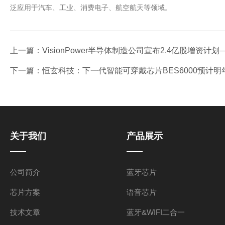
泛应用于汽车、工业、消费电子、航空航天等领域。
上一篇：
VisionPower半导体制造公司宣布2.4亿股增资计划
下一篇：
恒玄科技：下一代智能可穿戴芯片BES6000预计
关于我们
产品展示
公司简介
蓝牙芯片
芯片方案
语音芯片
技术文章
蓝牙&WIFI二合一