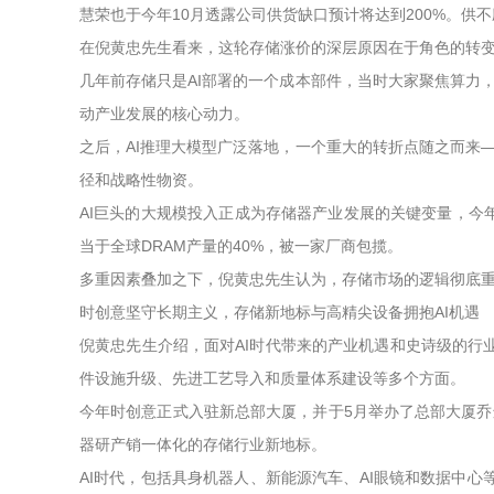
慧荣也于今年10月透露公司供货缺口预计将达到200%。供
在倪黄忠先生看来，这轮存储涨价的深层原因在于角色的转变
几年前存储只是AI部署的一个成本部件，当时大家聚焦算力，存
动产业发展的核心动力。
之后，AI推理大模型广泛落地，一个重大的转折点随之而来—
径和战略性物资。
AI巨头的大规模投入正成为存储器产业发展的关键变量，今年
当于全球DRAM产量的40%，被一家厂商包揽。
多重因素叠加之下，倪黄忠先生认为，存储市场的逻辑彻底
时创意坚守长期主义，存储新地标与高精尖设备拥抱AI机遇
倪黄忠先生介绍，面对AI时代带来的产业机遇和史诗级的
件设施升级、先进工艺导入和质量体系建设等多个方面。
今年时创意正式入驻新总部大厦，并于5月举办了总部大厦乔
器研产销一体化的存储行业新地标。
AI时代，包括具身机器人、新能源汽车、AI眼镜和数据中