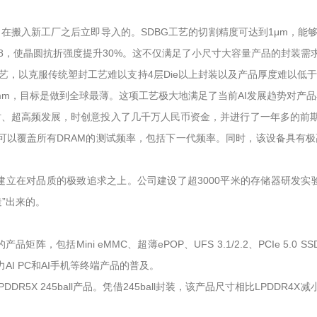
在搬入新工厂之后立即导入的。SDBG工艺的切割精度可达到1μm，能
.8，使晶圆抗折强度提升30%。这不仅满足了小尺寸大容量产品的封装
，以克服传统塑封工艺难以支持4层Die以上封装以及产品厚度难以低于0.8mm
.6mm，目标是做到全球最薄。这项工艺极大地满足了当前AI发展趋势对产
高频发展，时创意投入了几千万人民币资金，并进行了一年多的前期部署，最终导
s，可以覆盖所有DRAM的测试频率，包括下一代频率。同时，该设备具有极
建立在对品质的极致追求之上。公司建设了超3000平米的存储器研发实
”出来的。
，包括Mini eMMC、超薄ePOP、UFS 3.1/2.2、PCIe 5.0
AI PC和AI手机等终端产品的普及。
 245ball产品。凭借245ball封装，该产品尺寸相比LPDDR4X减小30%