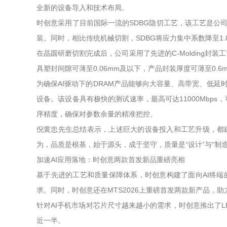
全新的设备导入和技术布局。
时创意采用了目前国际一流的SDBG隐切工艺，该工艺是公司
装。同时，相比传统机械切割，SDBG将应力集中系数降至1
在晶圆研磨切割完成后，公司采用了先进的C-Molding封装工艺
具塑封间隙可薄至0.06mm及以下，产品封装厚度可薄至0
为确保AI驱动下的DRAM产品能够向大容量、高带宽、低延时、超
设备。该设备具有极快的测试速率，最高可达11000Mbp
序精度，确保对参数余量的精准把控。
倪黄忠先生总结表示，上述巨大的设备投入和工艺升级，都
为，品质是根基，始于源头，成于坚守，质量是“设计”与“制造
加速AI应用落地：时创意两款首发新品重磅亮相
基于先进的工艺和质量保障体系，时创意构建了面向AI终端的产品矩阵
求。同时，时创意还在MTS2026上重磅首发两款新产品，助力
针对AI手机市场对芯片尺寸越来越小的需求，时创意推出了LPDDR5X
近一半。