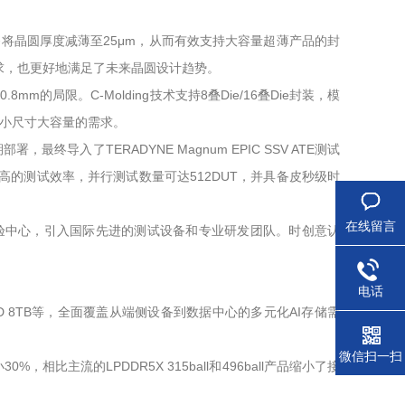
够将晶圆厚度减薄至25μm，从而有效支持大容量超薄产品的封
需求，也更好地满足了未来晶圆设计趋势。
的局限。C-Molding技术支持8叠Die/16叠Die封装，模
品小尺寸大容量的需求。
入了TERADYNE Magnum EPIC SSV ATE测试
高的测试效率，并行测试数量可达512DUT，并具备皮秒级时
在线留言
验中心，引入国际先进的测试设备和专业研发团队。时创意认
电话
 SSD 8TB等，全面覆盖从端侧设备到数据中心的多元化AI存储需
微信扫一扫
，相比主流的LPDDR5X 315ball和496ball产品缩小了接