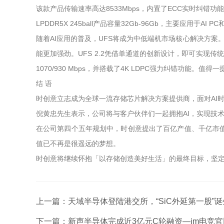
该款产品传输速率高达8533Mbps，内置了ECC实时纠错
LPDDR5X 245ball产品容量32Gb-96Gb，主要应用于AI P
随着AI应用的普及，UFS将成为中低端机市场核心解决方案。时
能更加强劲。UFS 2.2凭借单通道的创新设计，即可实现
1070/930 Mbps，并搭载了4K LDPC强力纠错功能。
结 语
时创意立志成为全球一流存储芯片解决方案提供商，面对AI
倪黄忠先生表示，公司将与客户伙伴们一起拥抱AI，实现技
在公司第四个五年规划中，时创意提出了百亿产值、千亿市
值已不再是很遥远的梦想。
时创意将继续怀抱「以存储创造美好生活」的最终目标，坚
上一篇：
天域半导体登陆港交所，“SiC外延第一股”诞
下一篇：
新声半导体完成近3亿元C轮融资—im电竞官