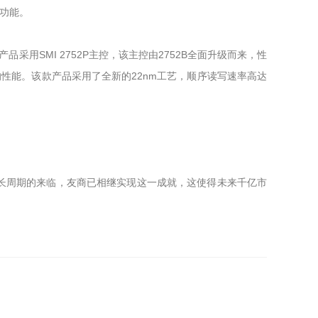
）功能。
采用SMI 2752P主控，该主控由2752B全面升级而来，性
的性能。该款产品采用了全新的22nm工艺，顺序读写速率高达
长周期的来临，友商已相继实现这一成就，这使得未来千亿市