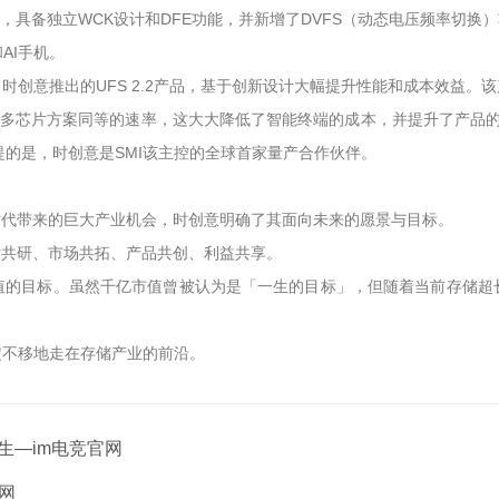
功能，具备独立WCK设计和DFE功能，并新增了DVFS（动态电压频率切换
C和AI手机。
创意推出的UFS 2.2产品，基于创新设计大幅提升性能和成本效益。该产品
传统多芯片方案同等的速率，这大大降低了智能终端的成本，并提升了产品
值得一提的是，时创意是SMI该主控的全球首家量产合作伙伴。
时代带来的巨大产业机会，时创意明确了其面向未来的愿景与目标。
术共研、市场共拓、产品共创、利益共享。
值的目标。虽然千亿市值曾被认为是「一生的目标」，但随着当前存储超
定不移地走在存储产业的前沿。
生—im电竞官网
网