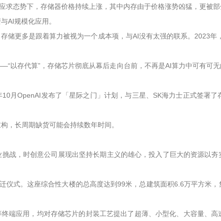
不应求态势下，存储器价格持续上涨，其中内存由于价格涨势凶猛，更被部
与AI规模化应用。
储更多是跟着算力被视为一个成本项，与AI没有太强的联系。2023年，
—“以存代算”，存储芯片彻底从幕后走向台前，不再是AI算力中可有可
10月OpenAI发布了「星际之门」计划，与三星、SK海力士正式签署了
重构，长周期缺货可能会持续数年时间。
行业挑战，时创意公司展现出坚持长期主义的雄心，投入了巨大的资源以夯
迁仪式。这座综合性大楼的总高度达到99米，总建筑面积6.6万平方米
心等终端应用，均对存储芯片的封装工艺提出了超薄、小型化、大容量、