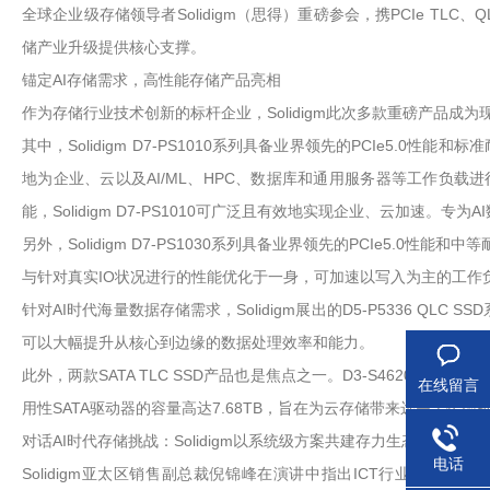
全球企业级存储领导者Solidigm（思得）重磅参会，携PCIe T
储产业升级提供核心支撑。
锚定AI存储需求，高性能存储产品亮相
作为存储行业技术创新的标杆企业，Solidigm此次多款重磅产品成为
其中，Solidigm D7-PS1010系列具备业界领先的PCIe5.
地为企业、云以及AI/ML、HPC、数据库和通用服务器等工作负载进行加速
能，Solidigm D7-PS1010可广泛且有效地实现企业、云加速
另外，Solidigm D7-PS1030系列具备业界领先的PCIe5.0性
与针对真实IO状况进行的性能优化于一身，可加速以写入为主的工作负
针对AI时代海量数据存储需求，Solidigm展出的D5-P5336 Q
可以大幅提升从核心到边缘的数据处理效率和能力。
此外，两款SATA TLC SSD产品也是焦点之一。D3-S4620中等耐用
在线留言
用性SATA驱动器的容量高达7.68TB，旨在为云存储带来远高于传统机械
对话AI时代存储挑战：Solidigm以系统级方案共建存力生态
电话
Solidigm亚太区销售副总裁倪锦峰在演讲中指出ICT行业正历