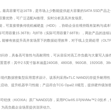
，最高容量可达16TB，是市场上少数能提供超大容量的SATA SSD产品之一
能的双重优势，可广泛适配AI推理、实时分析及高并发场景。
热插拔功能，可直接替换传统机械硬盘（HDD），协助企业在维持既有架构与
容量15.36TB）与8TB（实际可用容量7.68TB），两款产品的连续读写
输出，能够有效提升高并发场景下的数据处理效率，对于线上交易处理（OLT
ASH™3D闪存，具备高可靠性与高耐用性，可从容应对高工作负载与大量写入
求：其中2.5英寸版本涵盖240GB、480GB、960GB、1920GB、384
等现代数据密集型应用需求设计。该系列采用eTLC NAND闪存提升耐用性
启动、提升机器学习性能；产品符合TCG Opal2.0规范，提供硬件
公司铠侠（KIOXIA）原厂NAND闪存，采用PCIe®5.0与NVMe™2.
IOPS，为高负载企业场景提供澎湃动力。