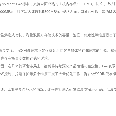
输模式与NVMe™1.4c标准，支持全面成熟的主机内存缓冲（HMB）技术，
B/s，顺序写入速度达5300MB/s。规格方面，CL6系列除主流的M.222
量呈爆发式增长。海量数据对存储技术的容量、速度、稳定性等维度提出
了深度交流。面对AI新需求下如何满足不同客户群体的存储需求的问题。建兴
，也存在海量冷数据存储的诉求。
面，在具体的研发布局上，建兴将持续深化产品性能与稳定性。Leo表示
oS控制、掉电保护等多个维度开展了大量优化工作，旨在让SSD即便在
通、工业等复杂环境的情况，建兴也将深入研发宽温/防硫化产品。以及专为以