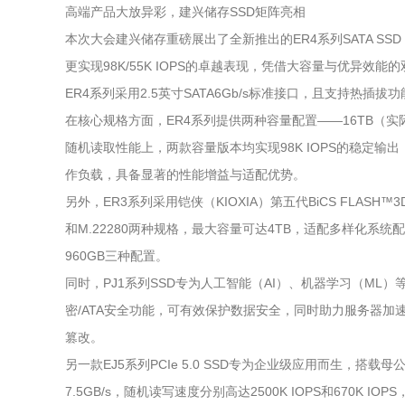
高端产品大放异彩，建兴储存SSD矩阵亮相
本次大会建兴储存重磅展出了全新推出的ER4系列SATA SSD
更实现98K/55K IOPS的卓越表现，凭借大容量与优异效
ER4系列采用2.5英寸SATA6Gb/s标准接口，且支持
在核心规格方面，ER4系列提供两种容量配置——16TB（实际可用
随机读取性能上，两款容量版本均实现98K IOPS的稳定
作负载，具备显著的性能增益与适配优势。
另外，ER3系列采用铠侠（KIOXIA）第五代BiCS FL
和M.22280两种规格，最大容量可达4TB，适配多样化系统配置需
960GB三种配置。
同时，PJ1系列SSD专为人工智能（AI）、机器学习（ML）
密/ATA安全功能，可有效保护数据安全，同时助力服务器加速
篡改。
另一款EJ5系列PCIe 5.0 SSD专为企业级应用而生，搭载母
7.5GB/s，随机读写速度分别高达2500K IOPS和670K 