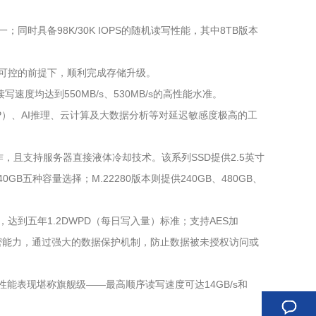
；同时具备98K/30K IOPS的随机读写性能，其中8TB版本
成本可控的前提下，顺利完成存储升级。
速度均达到550MB/s、530MB/s的高性能水准。
P）、AI推理、云计算及大数据分析等对延迟敏感度极高的工
操作，且支持服务器直接液体冷却技术。该系列SSD提供2.5英寸
0GB五种容量选择；M.22280版本则提供240GB、480GB、
，达到五年1.2DWPD（每日写入量）标准；支持AES加
级加密能力，通过强大的数据保护机制，防止数据被未授权访问或
0技术，性能表现堪称旗舰级——最高顺序读写速度可达14GB/s和