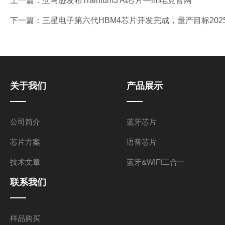
上一篇：
亚马逊发布Trainium3 AI芯片—im电竞官网
下一篇：
三星电子第六代HBM4芯片开发完成，量产目标202
关于我们
产品展示
公司简介
蓝牙芯片
芯片方案
语音芯片
技术文章
蓝牙&WIFI二合一
联系我们
样品购买