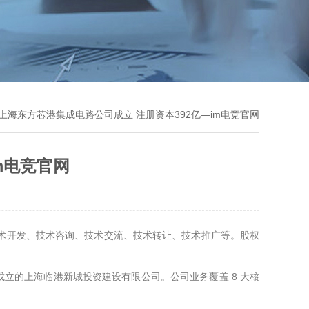
 上海东方芯港集成电路公司成立 注册资本392亿—im电竞官网
m电竞官网
技术开发、技术咨询、技术交流、技术转让、技术推广等。股权
成立的上海临港新城投资建设有限公司。公司业务覆盖 8 大核