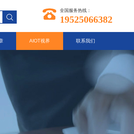
全国服务热线：
19525066382
章
AIOT视界
联系我们