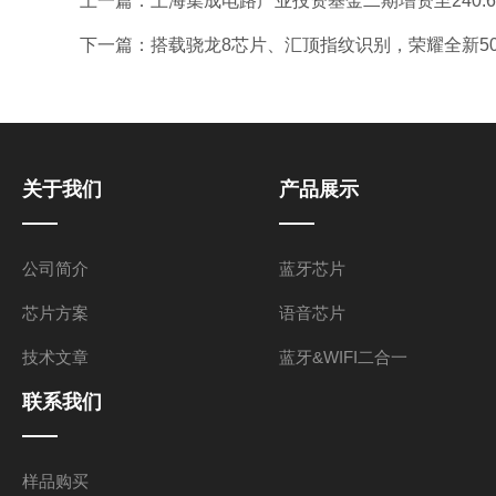
上一篇：
上海集成电路产业投资基金二期增资至240.6
下一篇：
搭载骁龙8芯片、汇顶指纹识别，荣耀全新50
关于我们
产品展示
公司简介
蓝牙芯片
芯片方案
语音芯片
技术文章
蓝牙&WIFI二合一
联系我们
样品购买