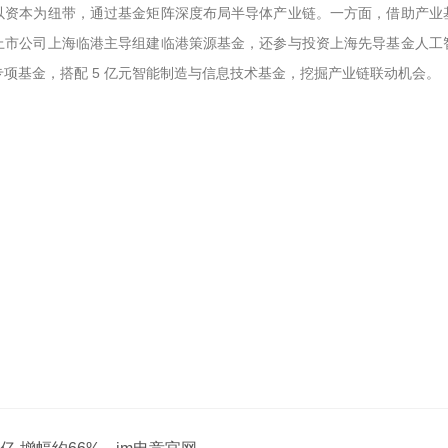
以资本为纽带，通过基金矩阵深度布局半导体产业链。一方面，借助产业
上市公司上海临港主导组建临港策源基金，还参与投资上海先导基金人工
专项基金，搭配 5 亿元智能制造与信息技术基金，挖掘产业链联动机会。