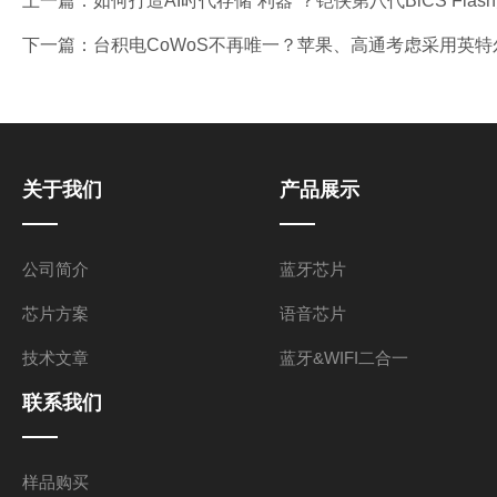
上一篇：
如何打造AI时代存储“利器”？铠侠第八代BiCS Fla
下一篇：
台积电CoWoS不再唯一？苹果、高通考虑采用英特
关于我们
产品展示
公司简介
蓝牙芯片
芯片方案
语音芯片
技术文章
蓝牙&WIFI二合一
联系我们
样品购买