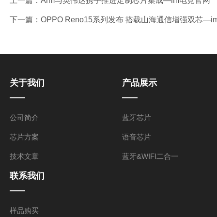
上一篇：
Arm与英伟达携手推进定制芯片集成—im电竞官网
下一篇：
OPPO Reno15系列发布 搭载山海通信增强双芯—
关于我们
产品展示
公司简介
蓝牙芯片
芯片方案
语音芯片
技术文章
蓝牙&WIFI二合一
联系我们
样品购买