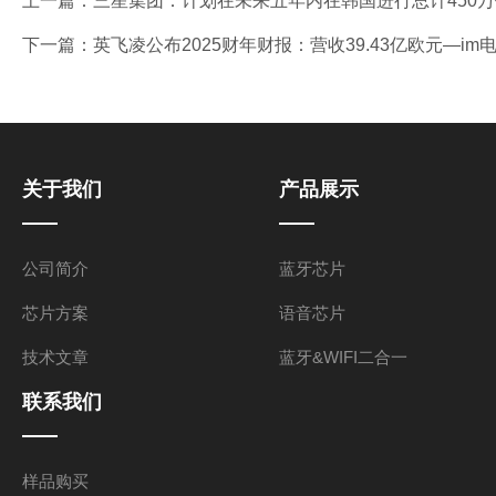
上一篇：
三星集团：计划在未来五年内在韩国进行总计450万
下一篇：
英飞凌公布2025财年财报：营收39.43亿欧元—im
关于我们
产品展示
公司简介
蓝牙芯片
芯片方案
语音芯片
技术文章
蓝牙&WIFI二合一
联系我们
样品购买