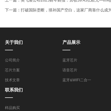
上一篇：
英飞凌公布2025财年财报：营收39.43亿欧元—im
下一篇：
打破国际垄断，填补国产空白，这家厂商靠什么成为
关于我们
产品展示
公司简介
蓝牙芯片
芯片方案
语音芯片
技术文章
蓝牙&WIFI二合一
联系我们
样品购买