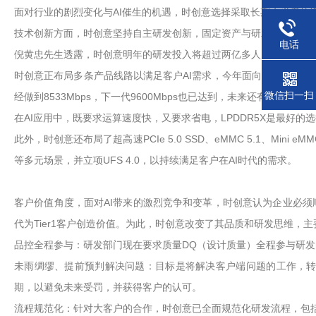
面对行业的剧烈变化与AI催生的机遇，时创意选择采取长期主义者的
技术创新方面，时创意坚持自主研发创新，固定资产与研发投入已经
电话
倪黄忠先生透露，时创意明年的研发投入将超过两亿多人民币，相较于
时创意正布局多条产品线路以满足客户AI需求，今年面向AI手机领域，
微信扫一扫
经做到8533Mbps，下一代9600Mbps也已达到，未来还有继续上升
在AI应用中，既要求运算速度快，又要求省电，LPDDR5X是最好的
此外，时创意还布局了超高速PCIe 5.0 SSD、eMMC 5.1、Mini
等多元场景，并立项UFS 4.0，以持续满足客户在AI时代的需求。
客户价值角度，面对AI带来的激烈竞争和变革，时创意认为企业必
代为Tier1客户创造价值。为此，时创意改变了其品质和研发思维，
品控全程参与：研发部门现在要求质量DQ（设计质量）全程参与研
未雨绸缪、提前预判解决问题：目标是将解决客户端问题的工作，
期，以避免未来受罚，并获得客户的认可。
流程规范化：针对大客户的合作，时创意已全面规范化研发流程，包