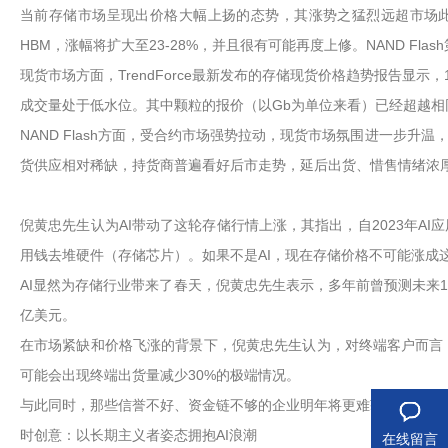
当前存储市场呈现出价格大幅上扬的态势，其涨势之猛烈远超市场此前预期，引
HBM，涨幅将扩大至23-28%，并且很有可能再度上修。NAND Fl
现货市场方面，TrendForce最新发布的存储现货价格趋势报告显示
成交量处于低水位。其中颗粒的报价（以Gb为单位来看）已经超越
NAND Flash方面，受合约市场强势拉动，现货市场氛围进一步
货供应相对稀缺，持货商普遍看好后市走势，延后出货、惜售情绪浓
倪黄忠先生认为AI带动了这轮存储行情上涨，其指出，自2023年A
用钱去堆硬件（存储芯片）。如果不是AI，现在存储价格不可能涨
AI显然为存储行业带来了春天，倪黄忠先生表示，多年前曾预测未来10
亿美元。
在市场紧缺和价格飞涨的背景下，倪黄忠先生认为，对终端客户而言
可能会出现终端出货量减少30%的极端情况。
与此同时，那些信誉不好、资金链不够的企业明年将更难获得资源，
时创意：以长期主义者姿态拥抱AI浪潮
在线留言