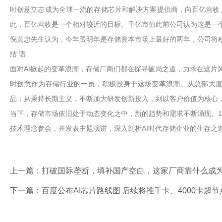
时创意立志成为全球一流的存储芯片和解决方案提供商，向百亿营收
此，百亿营收是一个相对较近的目标。千亿市值此前公司认为这是一个
倪黄忠先生认为，今年跟明年是存储资本市场上最好的两年，公司将
结 语
面对AI掀起的变革浪潮，存储厂商们都在探寻破局之道，力求在这片
时创意作为存储行业的一员，积极投身于这场变革浪潮。从总部大厦
品；从秉持长期主义，不断加大研发创新投入，到以客户价值为核心
当下，存储市场依旧处于动态变化之中，新的趋势和需求不断涌现。11
技术理念参会，并发表主题演讲，深入剖析AI时代存储企业的生存之
上一篇：
打破国际垄断，填补国产空白，这家厂商靠什么成为
下一篇：
百度公布AI芯片路线图 后续将推千卡、4000卡超节