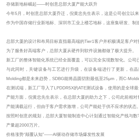
存储新地标崛起——时创意总部大厦产能大跃升
今年5月，时创意总部大厦乔迁，倪黄忠先生表示，这是公司创立以
作为中国存储行业新地标、深圳市工业上楼芯地标，这座集研发、制造及
总部大厦的设计和布局目标直指最高端的Tier1客户并积极满足客户
为了服务好高端客户，总部大厦从硬件到软件设施都做了极大提升。
新工厂的整体智能化系统已经全面覆盖，可以完全实现数智化。公司已
与此同时，关键设备与工艺进行升级，在设备端进行了更新，在晶圆研磨切割
Molding都是未来趋势，SDBG能将晶圆切割最低至25μm，而C-Mol
在测试端，新工厂导入了LPDDR5X的ATE测试设备，使用的是全球最
产能方面，倪黄忠先生表示，在总部大厦的助力之下，公司此前相对
产能满载运行，但由于客户需求激增，公司产能处于供不应求的状态
按照时创意的规划，总部大厦智能制造中心计划通过智能化产线与数字化
产量超2000万片。
价格涨势“颠覆认知”——AI驱动存储市场爆发性发展