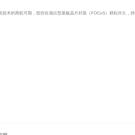
封装技术的商机可期，投控在扇出型基板晶片封装（FOCoS）耕耘许久，