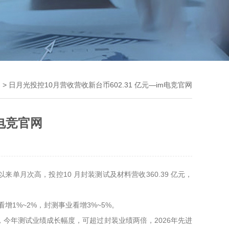
界
> 日月光投控10月营收营收新台币602.31 亿元—im电竞官网
m电竞官网
月以来单月次高，投控10 月封装测试及材料营收360.39 亿元，
增1%~2%，封测事业看增3%~5%。
今年测试业绩成长幅度，可超过封装业绩两倍，2026年先进