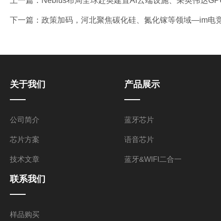
上一篇：
Nebius布局全球赴英建置AI云端设施、采英伟达GP
下一篇：
政策加码，河北聚焦碳化硅、氮化镓等领域—im电
关于我们
产品展示
公司简介
蓝牙芯片
芯片方案
语音芯片
技术文章
蓝牙&WIFI二合一
联系我们
样品购买