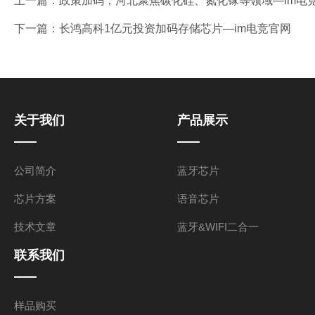
上一篇：
政策加码，河北聚焦碳化硅、氮化镓等领域—im电
下一篇：
长鸿高科1亿元投资加码存储芯片—im电竞官网
关于我们
产品展示
公司简介
蓝牙芯片
芯片方案
语音芯片
技术文章
蓝牙&WIFI二合一
联系我们
样品购买