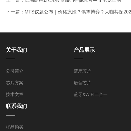
上一篇：
长鸿高科1亿元投资加码存储芯片—im电竞官网
下一篇：
MTS议题公布｜价格疯涨？供需博弈？大咖共探20
关于我们
产品展示
公司简介
蓝牙芯片
芯片方案
语音芯片
技术文章
蓝牙&WIFI二合一
联系我们
样品购买