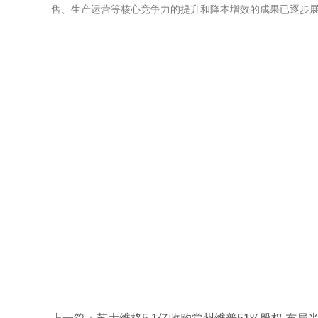
售、生产运营等核心竞争力的提升和降本增效的成果已逐步