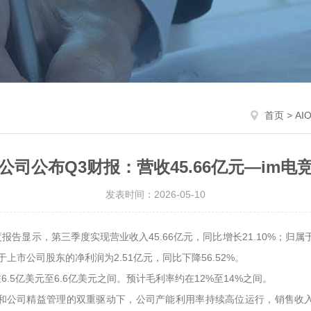
首页
>
AI
公司公布Q3财报：营收45.66亿元—im电
发表时间：2026-05-10
报告显示，第三季度实现营业收入45.66亿元，同比增长21.10%；归属于
于上市公司股东的净利润为2.51亿元，同比下降56.52%。
5亿美元至6.6亿美元之间。预计毛利率约在12%至14%之间。
和公司精益管理的双重驱动下，公司产能利用率持续高位运行，销售收