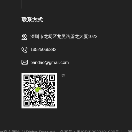
联系方式
深圳市龙凝区龙灵路望龙大厦1022
19525066382
bandao@gmail.com
【扫一扫，关注我们】