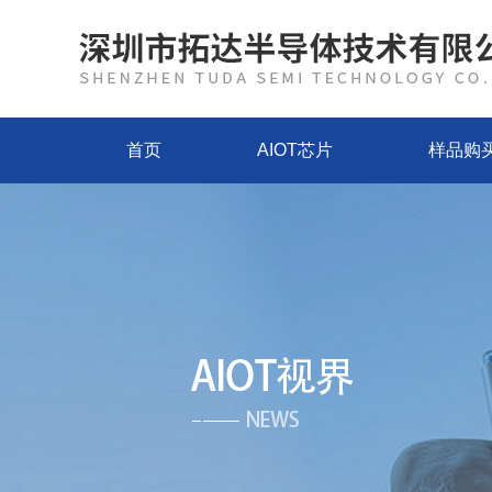
首页
AIOT芯片
样品购