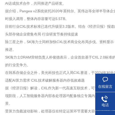
AI达成技术合作，共同推进产品研发。
据介绍，Pangea v2系统依托2020年英特尔、英伟达等全球半导体
时接入调用，整体内存容量可达5.5TB。
目前行业CXL技术标准已迭代升级至3.2版本。结合《经济日报》报道内
头部存储企业密集布局 行业研发节奏持续提速
除三星之外，SK海力士同样加快CXL技术商业化布局步伐。资料显示，S
推进。
SK海力士DRAM营销负责人朴俊德表示，企业首款基于CXL 2.0标
的行业竞争力。
在韩系存储企业之外，美光科技也正式入局CXL赛道，于2024年对
适配AI算力需求 CXL技术破解服务器内存低效难题
在线留言
据《经济日报》解读，CXL作为新一代高速互联技术，可实现多组
现阶段，人工智能服务器内部各处理器均配备独立专属内存，硬件资源
景。
电话
受算力负载波动影响，处理器仅在特定运算环节需要大容量内存支撑，