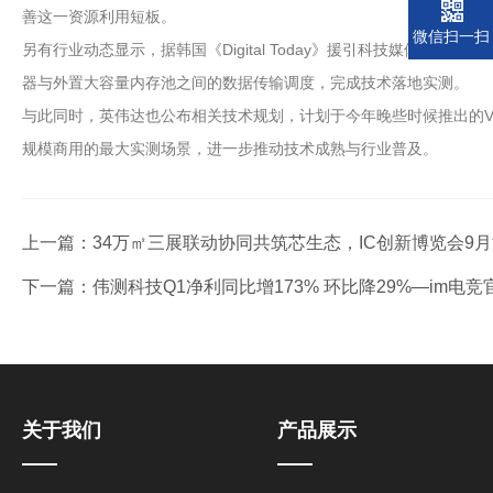
善这一资源利用短板。
微信扫一扫
另有行业动态显示，据韩国《Digital Today》援引科技媒体The
器与外置大容量内存池之间的数据传输调度，完成技术落地实测。
与此同时，英伟达也公布相关技术规划，计划于今年晚些时候推出的Ve
规模商用的最大实测场景，进一步推动技术成熟与行业普及。
上一篇：
34万㎡三展联动协同共筑芯生态，IC创新博览会9月
下一篇：
伟测科技Q1净利同比增173% 环比降29%—im电竞
关于我们
产品展示