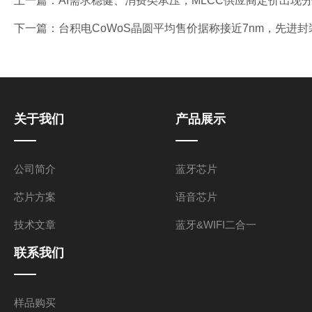
上一篇：
AI需求稳健、消费类承压，MLCC供应商定价出现分歧 |
下一篇：
台积电CoWoS晶圆平均售价据称接近7nm，先进
关于我们
产品展示
公司简介
蓝牙芯片
芯片方案
语音芯片
技术文章
蓝牙&WIFI二合一
联系我们
样品购买