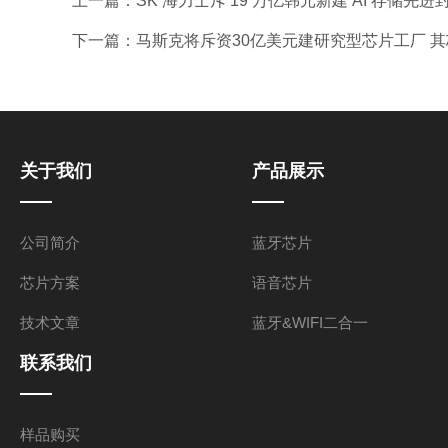
上一篇：
SK 海力士斥 19 万亿韩元新建 AI 存储先
下一篇：
马斯克将斥资30亿美元建研究型芯片工厂 
关于我们
产品展示
公司简介
蓝牙芯片
芯片方案
语音芯片
技术文章
蓝牙&WIFI二合一
联系我们
样品购买