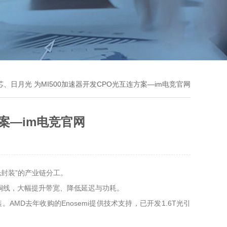
芯、日月光 为MI500加速器开发CPO光互连方案—im电竞官网
方案—im电竞官网
月光封装”的产业链分工。
替代铜线，大幅提升带宽、降低延迟与功耗。
装。AMD去年收购的Enosemi提供技术支持，已开发1.6T光引