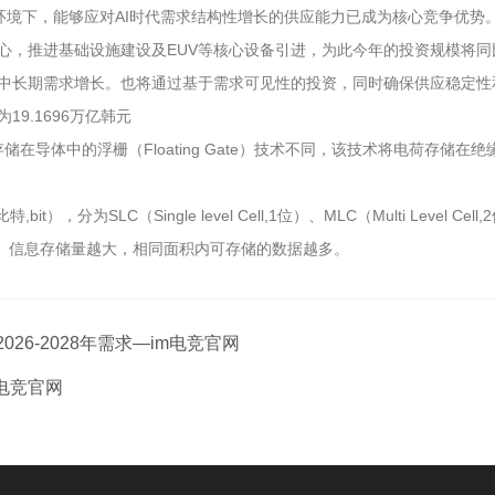
环境下，能够应对AI时代需求结构性增长的供应能力已成为核心竞争优势
核心，推进基础设施建设及EUV等核心设备引进，为此今年的投资规模将同
对中长期需求增长。也将通过基于需求可见性的投资，同时确保供应稳定性
19.1696万亿韩元
：与将电荷存储在导体中的浮栅（Floating Gate）技术不同，该技术将电
SLC（Single level Cell,1位）、MLC（Multi Level Cell,2位）、
5位）等不同规格。信息存储量越大，相同面积内可存储的数据越多。
26-2028年需求—im电竞官网
电竞官网