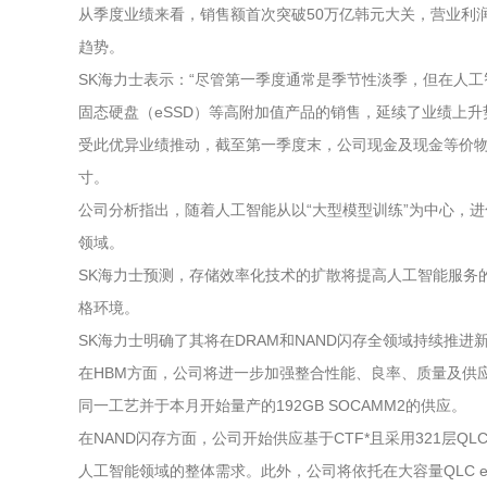
从季度业绩来看，销售额首次突破50万亿韩元大关，营业利润
趋势。
SK海力士表示：“尽管第一季度通常是季节性淡季，但在人工
固态硬盘（eSSD）等高附加值产品的销售，延续了业绩上升
受此优异业绩推动，截至第一季度末，公司现金及现金等价物环比
寸。
公司分析指出，随着人工智能从以“大型模型训练”为中心，进化为
领域。
SK海力士预测，存储效率化技术的扩散将提高人工智能服务
格环境。
SK海力士明确了其将在DRAM和NAND闪存全领域持续推
在HBM方面，公司将进一步加强整合性能、良率、质量及供应稳
同一工艺并于本月开始量产的192GB SOCAMM2的供应。
在NAND闪存方面，公司开始供应基于CTF*且采用321层QL
人工智能领域的整体需求。此外，公司将依托在大容量QLC eS