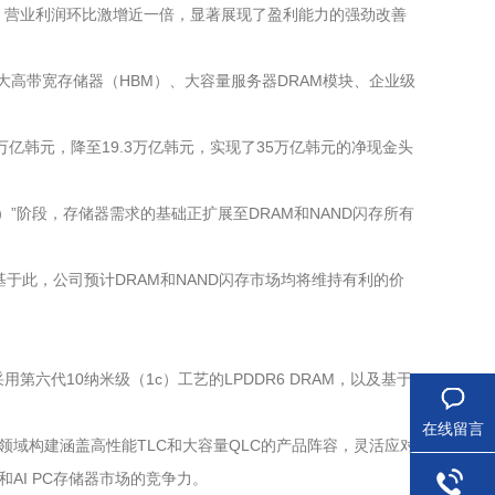
录。营业利润环比激增近一倍，显著展现了盈利能力的强劲改善
大高带宽存储器（HBM）、大容量服务器DRAM模块、企业级
万亿韩元，降至19.3万亿韩元，实现了35万亿韩元的净现金头
I）”阶段，存储器需求的基础正扩展至DRAM和NAND闪存所有
于此，公司预计DRAM和NAND闪存市场均将维持有利的价
代10纳米级（1c）工艺的LPDDR6 DRAM，以及基于
在线留言
D的全领域构建涵盖高性能TLC和大容量QLC的产品阵容，灵活应对
和AI PC存储器市场的竞争力。