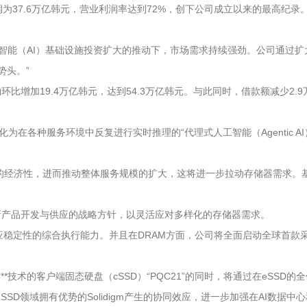
为37.6万亿韩元，营业利润率达到72%，创下公司成立以来的最高纪
智能（AI）基础设施投资扩大的推动下，市场需求持续强劲。公司通过扩
势头。”
增加19.4万亿韩元，达到54.3万亿韩元。与此同时，借款额减少2.9
在各种服务环境中反复进行实时推理的“代理式人工智能（Agentic A
的经济性，进而推动整体服务规模的扩大，这将进一步拉动存储器需求。基
进新产品开发与供应的战略方针，以灵活应对多样化的存储器需求。
定性的综合执行能力。并且在DRAM方面，公司将全面启动全球首款采用第六
C**技术的客户端固态硬盘（cSSD）“PQC21”的同时，将通过在eSS
SD领域拥有优势的Solidigm产生的协同效应，进一步加强在AI数据中心