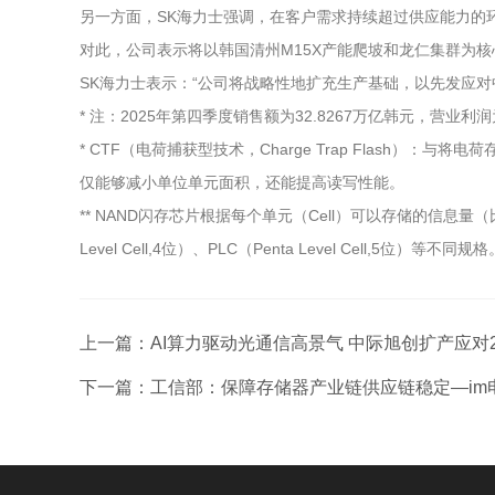
另一方面，SK海力士强调，在客户需求持续超过供应能力的
对此，公司表示将以韩国清州M15X产能爬坡和龙仁集群为
SK海力士表示：“公司将战略性地扩充生产基础，以先发应
* 注：2025年第四季度销售额为32.8267万亿韩元，营业利润为
* CTF（电荷捕获型技术，Charge Trap Flash）
仅能够减小单位单元面积，还能提高读写性能。
** NAND闪存芯片根据每个单元（Cell）可以存储的信息量（比特,bit），分为
Level Cell,4位）、PLC（Penta Level Cell,
上一篇：
AI算力驱动光通信高景气 中际旭创扩产应对20
下一篇：
工信部：保障存储器产业链供应链稳定—im